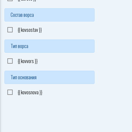
Состав ворса
{{ kovsostav }}
Тип ворса
{{ kovvors }}
Тип основания
{{ kovosnova }}