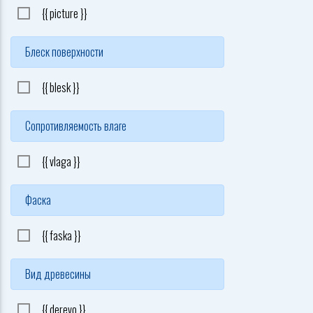
{{ picture }}
Блеск поверхности
{{ blesk }}
Сопротивляемость влаге
{{ vlaga }}
Фаска
{{ faska }}
Вид древесины
{{ derevo }}