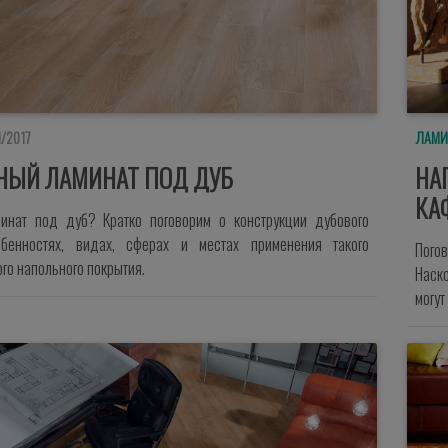
1/2017
ЛАМИ
НЫЙ ЛАМИНАТ ПОД ДУБ
НА
КА
минат под дуб? Кратко поговорим о конструкции дубового
обенностях, видах, сферах и местах применения такого
Пого
го напольного покрытия.
Наск
могут