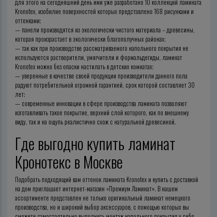
для этого на сегодняшний день ими уже разработано 10 коллекций ламината
Kronotex, изобилие поверхностей которых представлено 168 рисунками и
оттенками;
— панели производятся из экологически чистого материала – древесины,
которая произрастает в экологически благополучных районах;
— так как при производстве рассматриваемого напольного покрытия не
используются растворители, умягчители и формальдегиды, ламинат
Kronotex можно без опаски настилать в детских комнатах;
— уверенные в качестве своей продукции производители данного пола
радуют потребительной огромной гарантией, срок которой составляет 30
лет;
— современные инновации в сфере производства ламината позволяют
изготавливать такое покрытие, верхний слой которого, как по внешнему
виду, так и на ощупь реалистично схож с натуральной древесиной.
Где выгодно купить ламинат
Кронотекс в Москве
Подобрать подходящий вам оттенок ламината Kronotex и купить с доставкой
на дом приглашает интернет-магазин «Премиум Ламинат». В нашем
ассортименте представлен не только оригинальный ламинат немецкого
производства, но и широкий выбор аксессуаров, с помощью которых вы
сможете самостоятельно выполнить монтаж напольного покрытия у себя