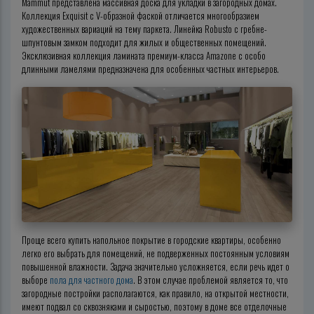
Mammut представлена массивная доска для укладки в загородных домах.
Коллекция Exquisit с V-образной фаской отличается многообразием
художественных вариаций на тему паркета. Линейка Robusto с гребне-
шпунтовым замком подходит для жилых и общественных помещений.
Эксклюзивная коллекция ламината премиум-класса Amazone с особо
длинными ламелями предназначена для особенных частных интерьеров.
Проще всего купить напольное покрытие в городские квартиры, особенно
легко его выбрать для помещений, не подверженных постоянным условиям
повышенной влажности. Задача значительно усложняется, если речь идет о
выборе
пола для частного дома
. В этом случае проблемой является то, что
загородные постройки располагаются, как правило, на открытой местности,
имеют подвал со сквозняками и сыростью, поэтому в доме все отделочные