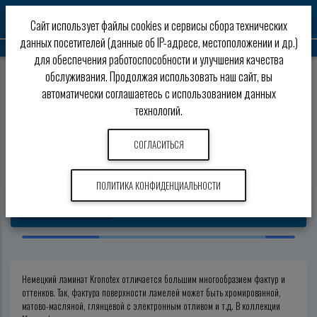
0
Сайт использует файлы cookies и сервисы сбора технических
данных посетителей (данные об IP-адресе, местоположении и др.)
для обеспечения работоспособности и улучшения качества
обслуживания. Продолжая использовать наш сайт, вы
Ламинат
Kronotex
автоматически соглашаетесь с использованием данных
технологий.
Ламинат Kronotex
ПОДОБРАТЬ
СОГЛАСИТЬСЯ
ПОЛИТИКА КОНФИДЕНЦИАЛЬНОСТИ
Товары
Коллекции
Сертификаты
Немецкий
ламинат Kronotex
отличается большим многообразием фактур и
оттенков. Так, фактура поверхности ламелей может быть хромированной,
матово-масляной, глянцевой с электронным отливом и т.д. В коллекции