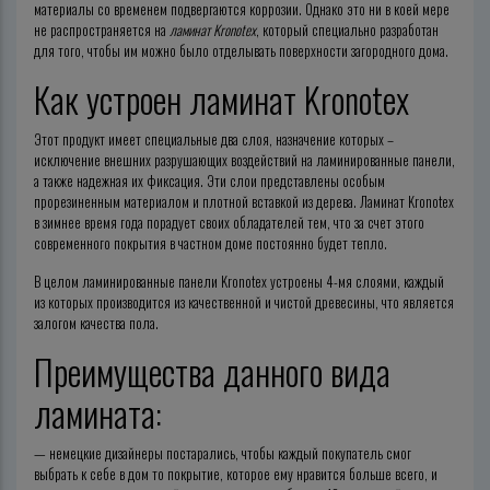
материалы со временем подвергаются коррозии. Однако это ни в коей мере
не распространяется на
ламинат Kronotex
, который специально разработан
для того, чтобы им можно было отделывать поверхности загородного дома.
Как устроен ламинат Kronotex
Этот продукт имеет специальные два слоя, назначение которых –
исключение внешних разрушающих воздействий на ламинированные панели,
а также надежная их фиксация. Эти слои представлены особым
прорезиненным материалом и плотной вставкой из дерева. Ламинат Kronotex
в зимнее время года порадует своих обладателей тем, что за счет этого
современного покрытия в частном доме постоянно будет тепло.
В целом ламинированные панели Kronotex устроены 4-мя слоями, каждый
из которых производится из качественной и чистой древесины, что является
залогом качества пола.
Преимущества данного вида
ламината:
— немецкие дизайнеры постарались, чтобы каждый покупатель смог
выбрать к себе в дом то покрытие, которое ему нравится больше всего, и