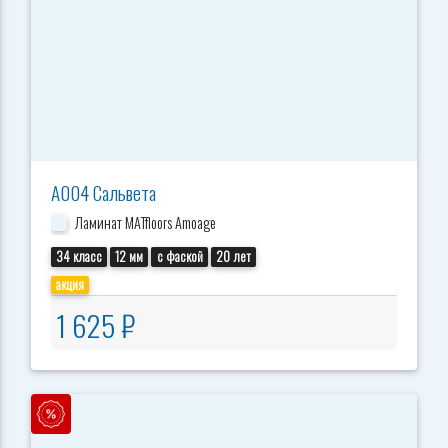
А004 Сальвета
Ламинат MATfloors Amoage
34 класс
12 мм
с фаской
20 лет
акция
1 625 ₽