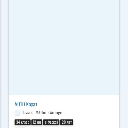
А010 Карат
Ламинат MATfloors Amoage
34 класс
12 мм
с фаской
20 лет