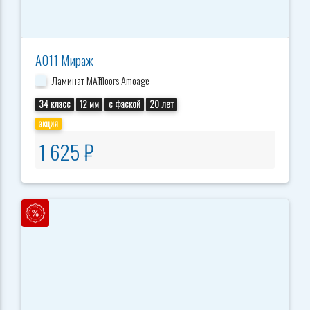
А011 Мираж
Ламинат MATfloors Amoage
34 класс
12 мм
с фаской
20 лет
акция
1 625 ₽