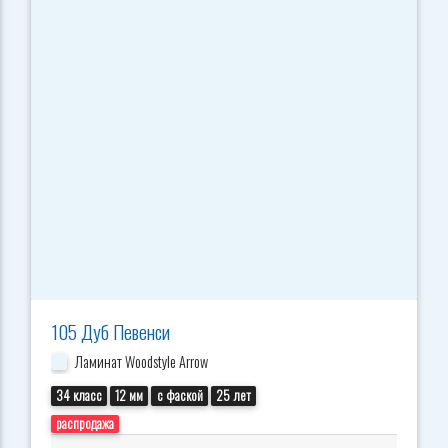
105 Дуб Певенси
Ламинат Woodstyle Arrow
34 класс
12 мм
с фаской
25 лет
распродажа