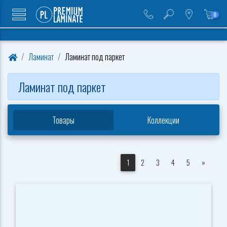
0
Ламинат
Ламинат под паркет
Ламинат под паркет
Товары
Коллекции
Следую
1
2
3
4
5
»