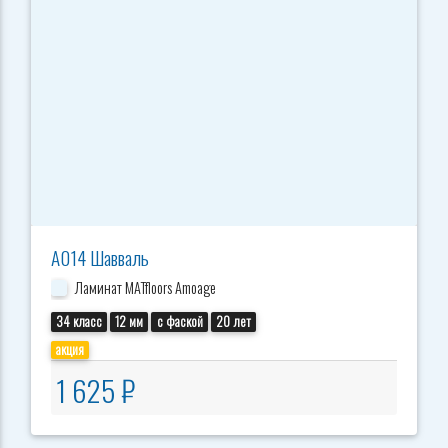
А014 Шавваль
Ламинат MATfloors Amoage
34 класс
12 мм
с фаской
20 лет
акция
1 625 ₽