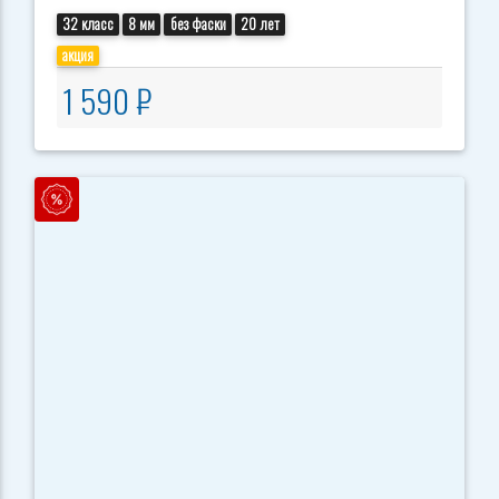
32 класс
8 мм
без фаски
20 лет
акция
1 590 ₽