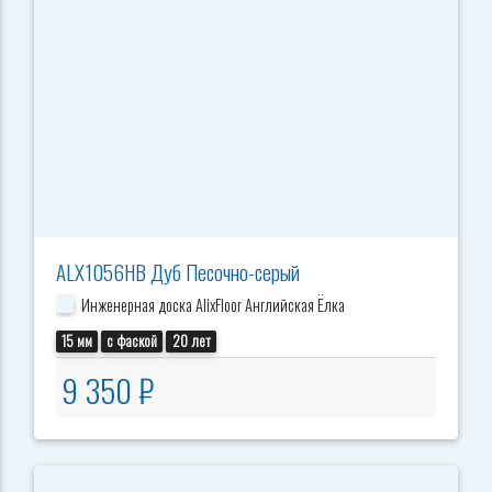
ALX1056HB Дуб Песочно-серый
Инженерная доска AlixFloor Английская Ёлка
15 мм
с фаской
20 лет
9 350 ₽