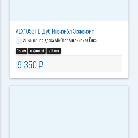
ALX1055HB Дуб Инвизибл Эксквизит
Инженерная доска AlixFloor Английская Ёлка
15 мм
с фаской
20 лет
9 350 ₽