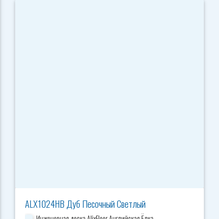
ALX1024HB Дуб Песочный Светлый
Инженерная доска AlixFloor Английская Ёлка