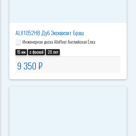
ALX1052HB Дуб Эксквизит Браш
Инженерная доска AlixFloor Английская Ёлка
15 мм
с фаской
20 лет
9 350 ₽