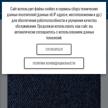
0
Сайт использует файлы cookies и сервисы сбора технических
данных посетителей (данные об IP-адресе, местоположении и др.)
для обеспечения работоспособности и улучшения качества
обслуживания. Продолжая использовать наш сайт, вы
Ковровая плитка
Bonkeel
Passage
автоматически соглашаетесь с использованием данных
технологий.
Ковровая плитка Bonkeel Passage
СОГЛАСИТЬСЯ
Товары
Характеристики
Сертификаты
ПОЛИТИКА КОНФИДЕНЦИАЛЬНОСТИ