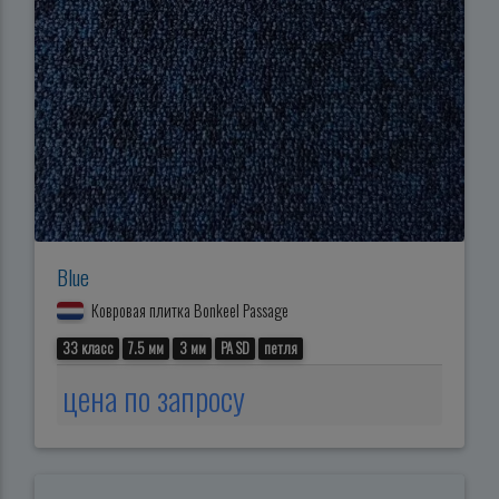
Blue
Ковровая плитка Bonkeel Passage
33 класс
7.5 мм
3 мм
PA SD
петля
цена по запросу