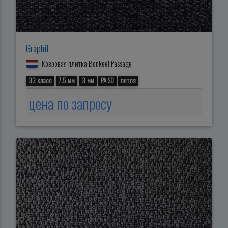
Graphit
Ковровая плитка Bonkeel Passage
33 класс
7.5 мм
3 мм
PA SD
петля
цена по запросу