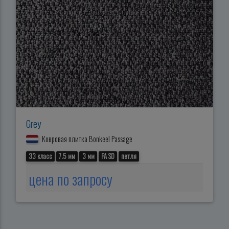
Grey
Ковровая плитка Bonkeel Passage
33 класс
7.5 мм
3 мм
PA SD
петля
цена по запросу