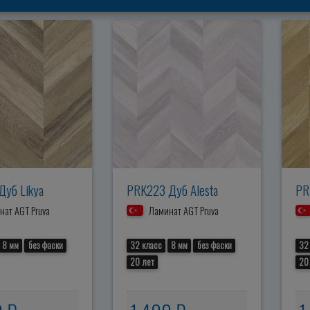
Дуб Likya
PRK223 Дуб Alesta
PR
ат AGT Pruva
Ламинат AGT Pruva
8 мм
без фаски
32 класс
8 мм
без фаски
32
20 лет
20