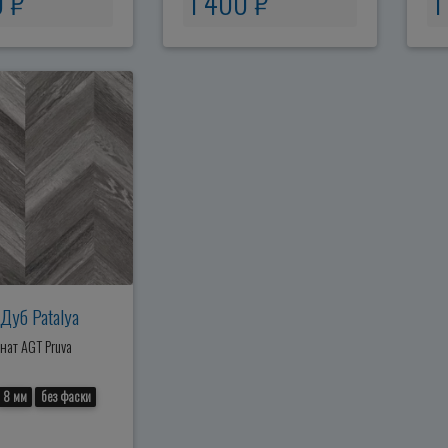
0 ₽
1 400 ₽
1
Дуб Patalya
ат AGT Pruva
8 мм
без фаски