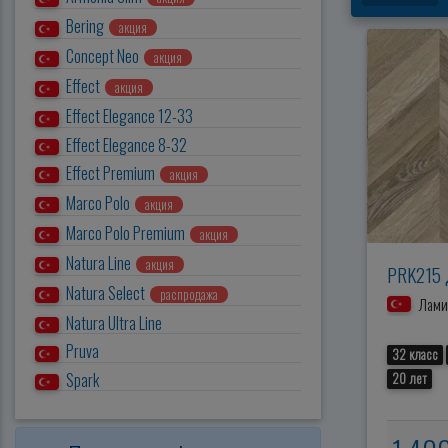
Bering
акция
Concept Neo
акция
Effect
акция
Effect Elegance 12-33
Effect Elegance 8-32
Effect Premium
акция
Marco Polo
акция
Marco Polo Premium
акция
Natura Line
акция
PRK215 
Natura Select
распродажа
Ламин
Natura Ultra Line
Pruva
32 класс
Spark
20 лет