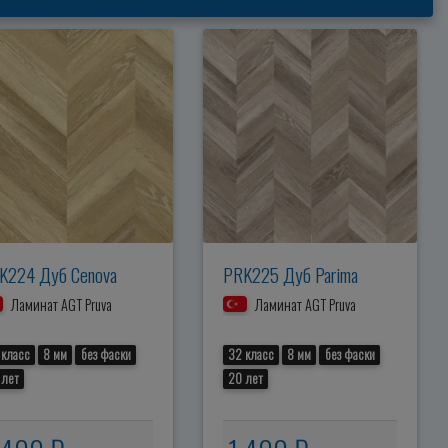
K224 Дуб Cenova
PRK225 Дуб Parima
Ламинат AGT Pruva
Ламинат AGT Pruva
 класс
8 мм
без фаски
32 класс
8 мм
без фаски
 лет
20 лет