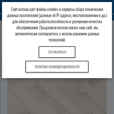
0
Сайт использует файлы cookies и сервисы сбора технических
данных посетителей (данные об IP-адресе, местоположении и др.)
для обеспечения работоспособности и улучшения качества
обслуживания. Продолжая использовать наш сайт, вы
Ламинат
Berry Alloc
Chateau Xtra
автоматически соглашаетесь с использованием данных
технологий.
Ламинат Berry Alloc Chateau Xtra
СОГЛАСИТЬСЯ
Товары
Характеристики
ПОЛИТИКА КОНФИДЕНЦИАЛЬНОСТИ