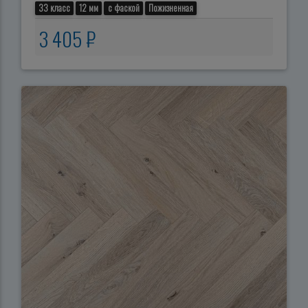
33 класс
12 мм
с фаской
Пожизненная
3 405 ₽