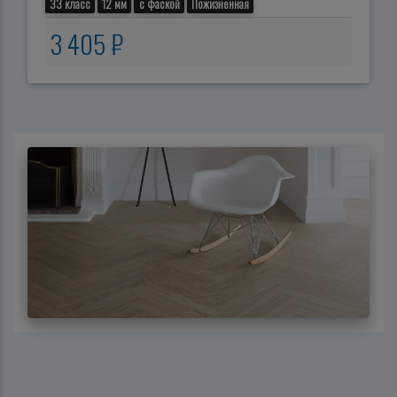
33 класс
12 мм
с фаской
Пожизненная
3 405 ₽