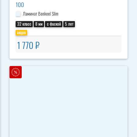
100
Ламинат Bonkeel Slim
32 класс
8 мм
с фаской
5 лет
акция
1 770 ₽