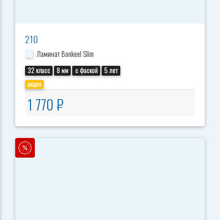
210
Ламинат Bonkeel Slim
32 класс
8 мм
с фаской
5 лет
акция
1 770 ₽