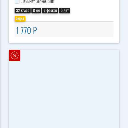
Ламинат Bonkeel Slim
32 класс
8 мм
с фаской
5 лет
акция
1 770 ₽