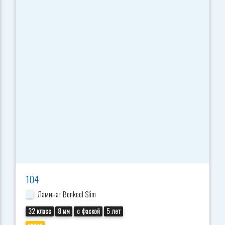
104
Ламинат Bonkeel Slim
32 класс
8 мм
с фаской
5 лет