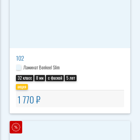
102
Ламинат Bonkeel Slim
32 класс
8 мм
с фаской
5 лет
акция
1 770 ₽