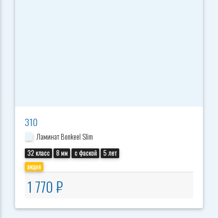
310
Ламинат Bonkeel Slim
32 класс
8 мм
с фаской
5 лет
акция
1 770 ₽