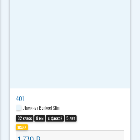
401
Ламинат Bonkeel Slim
32 класс
8 мм
с фаской
5 лет
акция
1 770 ₽