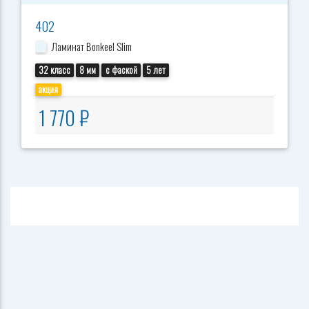
402
Ламинат Bonkeel Slim
32 класс
8 мм
с фаской
5 лет
акция
1 770 ₽