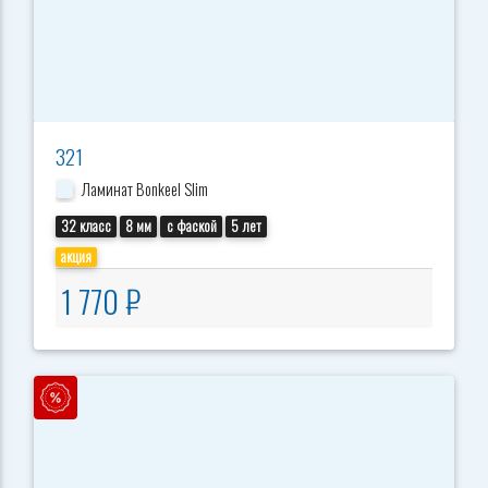
321
Ламинат Bonkeel Slim
32 класс
8 мм
с фаской
5 лет
акция
1 770 ₽