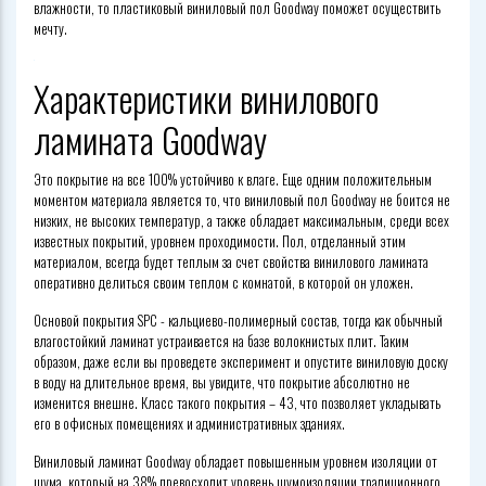
влажности, то пластиковый
виниловый пол Goodway
поможет осуществить
мечту.
Характеристики винилового
ламината Goodway
Это покрытие на все 100% устойчиво к влаге. Еще одним положительным
моментом материала является то, что
виниловый пол Goodway
не боится не
низких, не высоких температур, а также обладает максимальным, среди всех
известных покрытий, уровнем проходимости. Пол, отделанный этим
материалом, всегда будет теплым за счет свойства винилового ламината
оперативно делиться своим теплом с комнатой, в которой он уложен.
Основой покрытия SPC - кальциево-полимерный состав, тогда как обычный
влагостойкий ламинат устраивается на базе волокнистых плит. Таким
образом, даже если вы проведете эксперимент и опустите виниловую доску
в воду на длительное время, вы увидите, что покрытие абсолютно не
изменится внешне. Класс такого покрытия – 43, что позволяет укладывать
его в офисных помещениях и административных зданиях.
Виниловый ламинат Goodway обладает повышенным уровнем изоляции от
шума, который на 38% превосходит уровень шумоизоляции традиционного