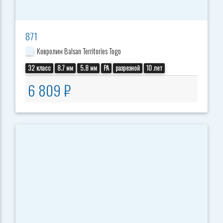
871
Ковролин Balsan Territories Togo
32 класс
8.7 мм
5.8 мм
PA
разрезной
10 лет
6 809 ₽