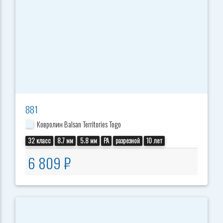
881
Ковролин Balsan Territories Togo
32 класс
8.7 мм
5.8 мм
PA
разрезной
10 лет
6 809 ₽