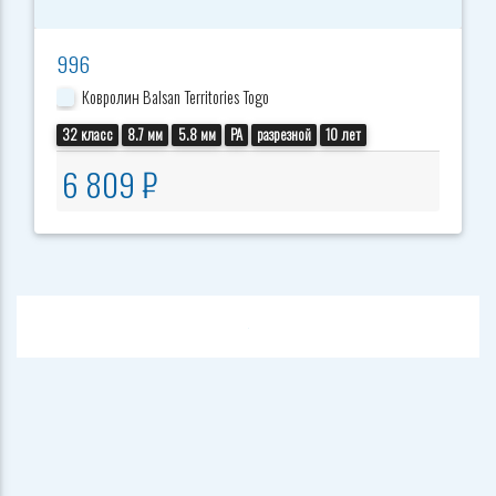
996
Ковролин Balsan Territories Togo
32 класс
8.7 мм
5.8 мм
PA
разрезной
10 лет
6 809 ₽