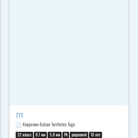
771
Ковролин Balsan Territories Togo
32 класс
8.7 мм
5.8 мм
PA
разрезной
10 лет