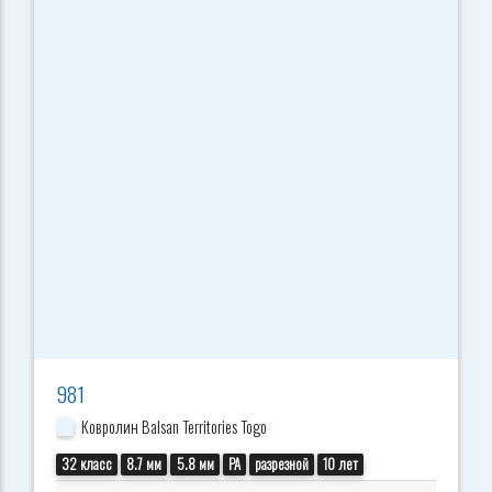
981
Ковролин Balsan Territories Togo
32 класс
8.7 мм
5.8 мм
PA
разрезной
10 лет