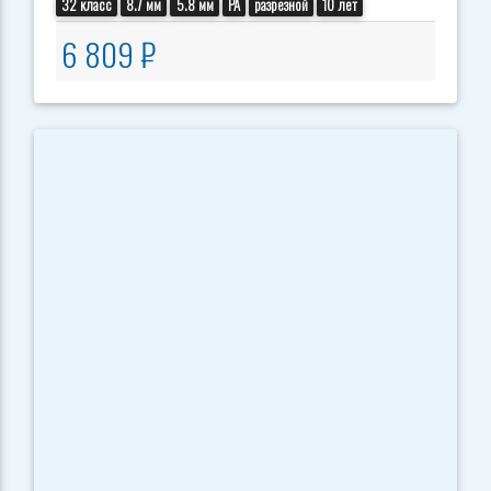
32 класс
8.7 мм
5.8 мм
PA
разрезной
10 лет
6 809 ₽