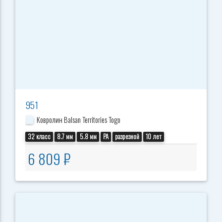
951
Ковролин Balsan Territories Togo
32 класс
8.7 мм
5.8 мм
PA
разрезной
10 лет
6 809 ₽