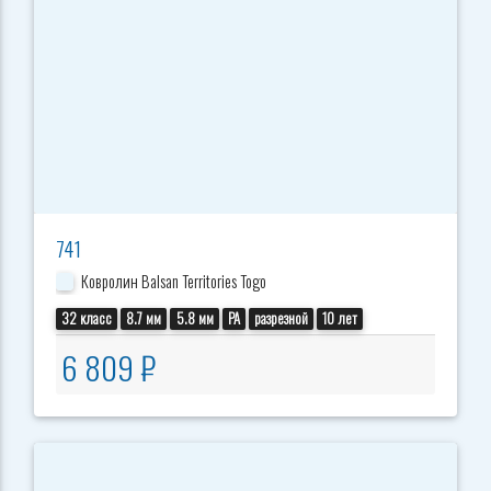
741
Ковролин Balsan Territories Togo
32 класс
8.7 мм
5.8 мм
PA
разрезной
10 лет
6 809 ₽