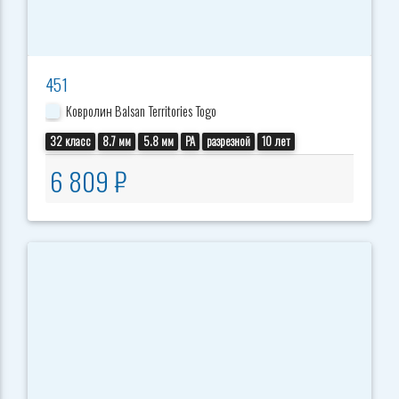
451
Ковролин Balsan Territories Togo
32 класс
8.7 мм
5.8 мм
PA
разрезной
10 лет
6 809 ₽