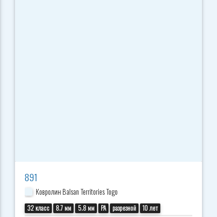
891
Ковролин Balsan Territories Togo
32 класс
8.7 мм
5.8 мм
PA
разрезной
10 лет