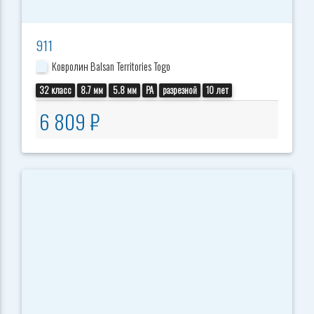
911
Ковролин Balsan Territories Togo
32 класс
8.7 мм
5.8 мм
PA
разрезной
10 лет
6 809 ₽