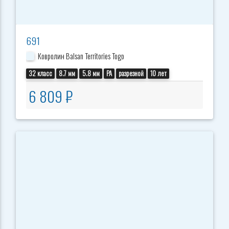
691
Ковролин Balsan Territories Togo
32 класс
8.7 мм
5.8 мм
PA
разрезной
10 лет
6 809 ₽