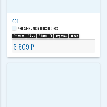
631
Ковролин Balsan Territories Togo
32 класс
8.7 мм
5.8 мм
PA
разрезной
10 лет
6 809 ₽