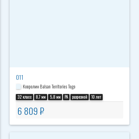
011
Ковролин Balsan Territories Togo
32 класс
8.7 мм
5.8 мм
PA
разрезной
10 лет
6 809 ₽