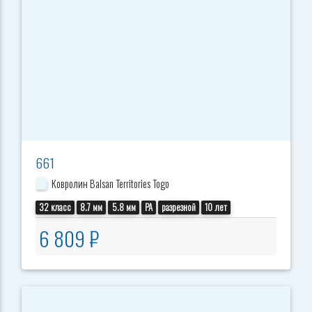
661
Ковролин Balsan Territories Togo
32 класс
8.7 мм
5.8 мм
PA
разрезной
10 лет
6 809 ₽