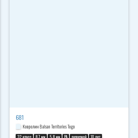
681
Ковролин Balsan Territories Togo
32 класс
8.7 мм
5.8 мм
PA
разрезной
10 лет