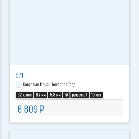
571
Ковролин Balsan Territories Togo
32 класс
8.7 мм
5.8 мм
PA
разрезной
10 лет
6 809 ₽