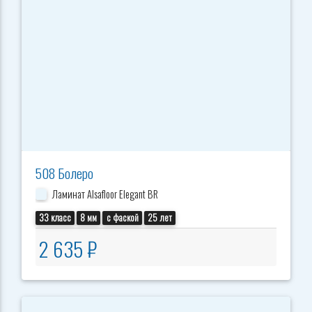
508 Болеро
Ламинат Alsafloor Elegant BR
33 класс
8 мм
с фаской
25 лет
2 635 ₽