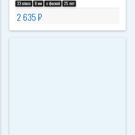
33 класс
8 мм
с фаской
25 лет
2 635 ₽