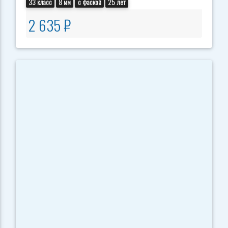
33 класс
8 мм
с фаской
25 лет
2 635 ₽