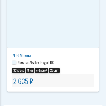
706 Молли
Ламинат Alsafloor Elegant BR
33 класс
8 мм
с фаской
25 лет
2 635 ₽